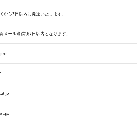
てから7日以内に発送いたします。
認メール送信後7日以内となります。
apan
77
at.jp
at.jp/